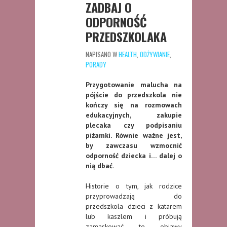
ZADBAJ O
ODPORNOŚĆ
PRZEDSZKOLAKA
NAPISANO W
HEALTH
,
ODŻYWIANIE
,
PORADY
Przygotowanie malucha na
pójście do przedszkola nie
kończy się na rozmowach
edukacyjnych, zakupie
plecaka czy podpisaniu
piżamki. Równie ważne jest,
by zawczasu wzmocnić
odporność dziecka i… dalej o
nią dbać.
Historie o tym, jak rodzice
przyprowadzają do
przedszkola dzieci z katarem
lub kaszlem i próbują
zamaskować te objawy