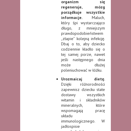
organizm się
regeneruje, mózg
porządkuje wszystkie
informacje.
Maluch,
który śpi wystarczająco
długo, z mniejszym
prawdopodobieństwem
„złapie” kolejną infekcję.
Dbaj o to, aby dziecko
codziennie kładło się o
tej samej porze, nawet
jeśli następnego dnia
może dłużej
poleniuchować w łóżku.
Urozmaicaj dietę.
Dzięki różnorodności
zapewnisz dziecku stałe
dostawy wszystkich
witamin i składników
mineralnych, które
wspomagają pracę
układu
immunologicznego. W
jadłospisie