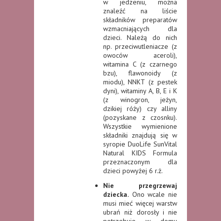
w jedzeniu, można
znaleźć na liście
składników preparatów
wzmacniających dla
dzieci. Należą do nich
np. przeciwutleniacze (z
owoców aceroli),
witamina C (z czarnego
bzu), flawonoidy (z
miodu), NNKT (z pestek
dyni), witaminy A, B, E i K
(z winogron, jeżyn,
dzikiej róży) czy alliny
(pozyskane z czosnku).
Wszystkie wymienione
składniki znajdują się w
syropie DuoLife SunVital
Natural KIDS Formula
przeznaczonym dla
dzieci powyżej 6 r.ż.
Nie przegrzewaj
dziecka.
Ono wcale nie
musi mieć więcej warstw
ubrań niż dorosły i nie