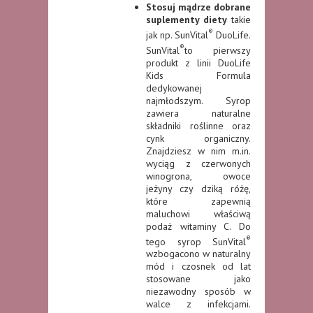
Stosuj mądrze dobrane
suplementy diety
takie
®
jak np. SunVital
DuoLife.
®
SunVital
to pierwszy
produkt z linii DuoLife
Kids Formula
dedykowanej
najmłodszym. Syrop
zawiera naturalne
składniki roślinne oraz
cynk organiczny.
Znajdziesz w nim m.in.
wyciąg z czerwonych
winogrona, owoce
jeżyny czy dziką różę,
które zapewnią
maluchowi właściwą
podaż witaminy C. Do
®
tego syrop SunVital
wzbogacono w naturalny
mód i czosnek od lat
stosowane jako
niezawodny sposób w
walce z infekcjami.