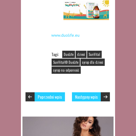
www.duolife.eu
Tagi:
DuoLife
dzieci
SunVital
SunVital® DuoLife
syrop dla dzieci
syrop na odporność
Poprzedni wpis
Następny wpis