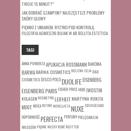
TWOJE 15 MINUT?”
JAK DOBRAĆ SZAMPON? NAJCZĘSTSZE PROBLEMY
SKÓRY GŁOWY
PIĘKNO Z UMIAREM. RYZYKO POD KONTROLĄ.
FILOZOFIA AGNIESZKI BUJAK W AB BELLITA ESTETICA
TAGI
ANNA POWIERZA
APLIKACJA ROSSMANN
BAKOMA
BARWA COSMETICS
BIELIZNA
CELIA
DAX
BARWA
COSMETICS
DISCO POLO
EISENBERG
DUOLIFE
FISHER PRICE
HEBE
IWOSTIN
EISENBERG PARIS
MARTYNA ROKITA
KOLAGEN
KOSMETYKI
LEIFHEIT
MIXIT
NIVEA
NOTINO
ODCHUDZANIE
NOVELLISTA
NUXE
ODPORNOŚĆ
PERFUMY
PIELĘGNACJA
PERFECTA
WŁOSÓW
REUTTER
PIĘKNE WŁOSY
REMÉ