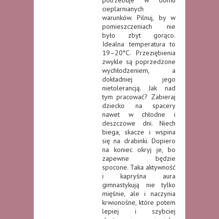
potrzebuje w domu
cieplarnianych
warunków. Pilnuj, by w
pomieszczeniach nie
było zbyt gorąco.
Idealna temperatura to
19–20°C. Przeziębienia
zwykle są poprzedzone
wychłodzeniem, a
dokładniej jego
nietolerancją. Jak nad
tym pracować? Zabieraj
dziecko na spacery
nawet w chłodne i
deszczowe dni. Niech
biega, skacze i wspina
się na drabinki. Dopiero
na koniec okryj je, bo
zapewne będzie
spocone. Taka aktywność
i kapryśna aura
gimnastykują nie tylko
mięśnie, ale i naczynia
krwionośne, które potem
lepiej i szybciej