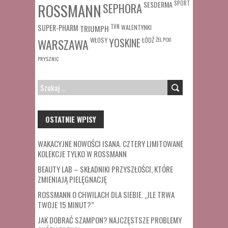
SESDERMA
SPORT
ROSSMANN
SEPHORA
SUPER-PHARM
TRIUMPH
TVN
WALENTYNKI
WŁOSY
ŁÓDŹ
ŻEL POD
WARSZAWA
YOSKINE
PRYSZNIC
SZUKAJ:
OSTATNIE WPISY
WAKACYJNE NOWOŚCI ISANA. CZTERY LIMITOWANE
KOLEKCJE TYLKO W ROSSMANN
BEAUTY LAB – SKŁADNIKI PRZYSZŁOŚCI, KTÓRE
ZMIENIAJĄ PIELĘGNACJĘ
ROSSMANN O CHWILACH DLA SIEBIE. „ILE TRWA
TWOJE 15 MINUT?”
JAK DOBRAĆ SZAMPON? NAJCZĘSTSZE PROBLEMY