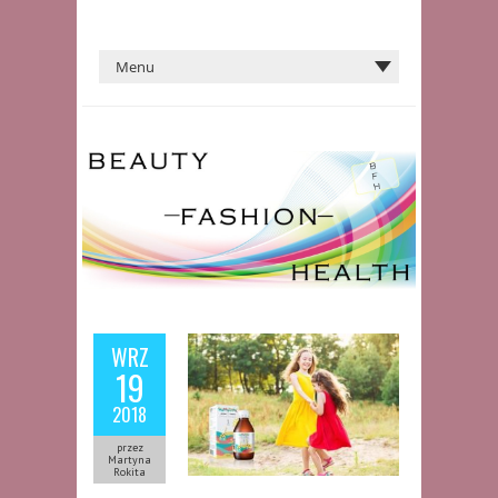
WRZ
19
2018
przez
Martyna
Rokita