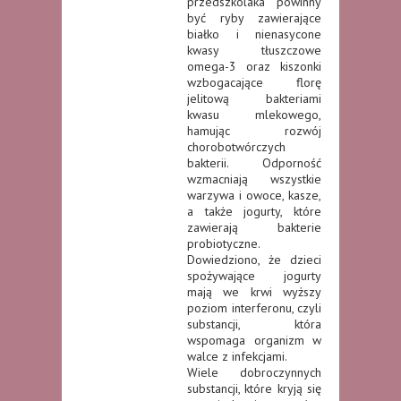
przedszkolaka powinny
być ryby zawierające
białko i nienasycone
kwasy tłuszczowe
omega-3 oraz kiszonki
wzbogacające florę
jelitową bakteriami
kwasu mlekowego,
hamując rozwój
chorobotwórczych
bakterii. Odporność
wzmacniają wszystkie
warzywa i owoce, kasze,
a także jogurty, które
zawierają bakterie
probiotyczne.
Dowiedziono, że dzieci
spożywające jogurty
mają we krwi wyższy
poziom interferonu, czyli
substancji, która
wspomaga organizm w
walce z infekcjami.
Wiele dobroczynnych
substancji, które kryją się