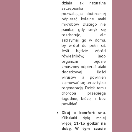
działa jak naturalna
szczepionka
pozwalająca skuteczniej
odpierać kolejne ataki
mikrobów. Dlatego nie
panikuj, gdy smyk się
rozchoruje, ale
zatrzymaj go w domu,
by wrócił do pełni sił.
Jeśli będzie wśród
rówieśników, jego
organizm będzie
zmuszony odpierać ataki
dodatkowej ilości
wirusów, a powinien
zajmować się teraz tylko
regeneracją. Dzięki temu
choroba przebiega
łagodnie, krócej i bez
powikłań.
Dbaj o komfort snu.
Kilkulatki śpią mniej
więcej
11-13 godzin na
dobę.
W tym czasie