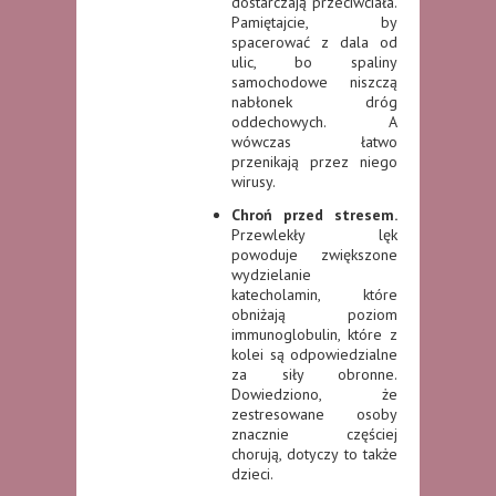
dostarczają przeciwciała.
Pamiętajcie, by
spacerować z dala od
ulic, bo spaliny
samochodowe niszczą
nabłonek dróg
oddechowych. A
wówczas łatwo
przenikają przez niego
wirusy.
Chroń przed stresem.
Przewlekły lęk
powoduje zwiększone
wydzielanie
katecholamin, które
obniżają poziom
immunoglobulin, które z
kolei są odpowiedzialne
za siły obronne.
Dowiedziono, że
zestresowane osoby
znacznie częściej
chorują, dotyczy to także
dzieci.