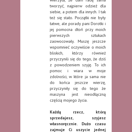
wierzyła, że dam radę sama
tworzyć, najpierw odzież dla
siebie, a potem dla innych. I tak
też się stało. Początki nie były
łatwe, ale porady pani Dorotki i
jej pomocna dłoń przy moich
pierwszych sztukach
zaowocowały. Muszę jeszcze
wspomnieć oczywiście o moich
bliskich, którzy również
przyczynili się do tego, że dziś
z powodzeniem szyję. To ich
pomoc i wiara w moje
zdolności, w które ja sama nie
do końca jeszcze wierzę,
przyczyniły się do tego że
maszyna jest nieodłączną
częścią mojego życia.
Każdą rzecz, którą
sprzedajesz, szyjesz
własnoręcznie. Dużo czasu
zajmuje Ci uszycie jednej