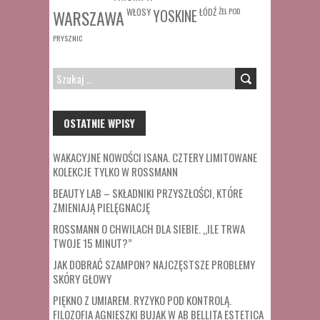
WŁOSY
ŁÓDŹ
ŻEL POD
WARSZAWA
YOSKINE
PRYSZNIC
SZUKAJ:
OSTATNIE WPISY
WAKACYJNE NOWOŚCI ISANA. CZTERY LIMITOWANE
KOLEKCJE TYLKO W ROSSMANN
BEAUTY LAB – SKŁADNIKI PRZYSZŁOŚCI, KTÓRE
ZMIENIAJĄ PIELĘGNACJĘ
ROSSMANN O CHWILACH DLA SIEBIE. „ILE TRWA
TWOJE 15 MINUT?”
JAK DOBRAĆ SZAMPON? NAJCZĘSTSZE PROBLEMY
SKÓRY GŁOWY
PIĘKNO Z UMIAREM. RYZYKO POD KONTROLĄ.
FILOZOFIA AGNIESZKI BUJAK W AB BELLITA ESTETICA