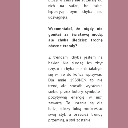
bluzę w zebry nie strzelają do
nich na safari, bo takiej
hipokryzji bym chyba nie
udźwignęła.
Wspomniałaś, że nigdy nie
goniłaś za światową modą,
ale chyba śledzisz trochę
obecne trendy?
Z trendami chyba jestem na
bakier. Nie śledzę ich zbyt
często i chyba nie chciałabym
się w nie do końca wpisywać.
Dla mnie 1989NEN to nie
trend, ale sposób wyrażania
siebie przez kolory, symbole i
pozytywną energię w nich
zawartą. Te ubrania są dla
ludzi, którzy lubią podkreślać
swój styl, a przecież trendy
przeminą, a styl zostanie.