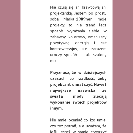
Nie czuję się ani krawcową ani
projektantką. Jestem po prostu
sobą. Marka
1989nen
i moje
projekty, to nie trend lecz
sposób wyrażania siebie w
zabawny, kolorowy, emanujący
pozytywną energią i ciut
kontrowersyjny, ale zarazem
uroczy sposób – taki szalony
mix.
Przyznasz, że w dzisiejszych
czasach to rzadkość, żeby
projektant umiał szyć. Nawet
największe nazwiska ze
świata mody zlecają
wykonanie swoich projektów
innym.
Nie mnie oceniać co kto umie,
czy też potrafi, ale uważam, że
jeśli jesteś w stanie stworzyć