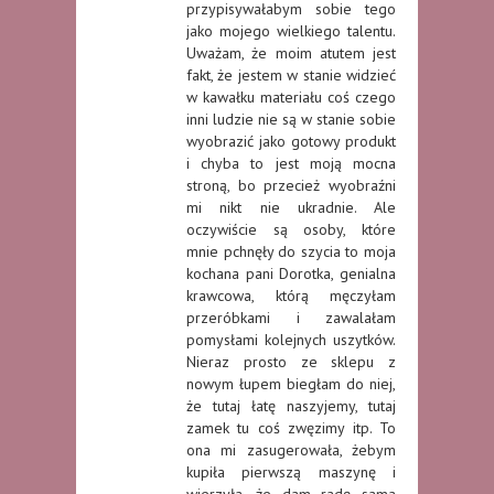
przypisywałabym sobie tego
jako mojego wielkiego talentu.
Uważam, że moim atutem jest
fakt, że jestem w stanie widzieć
w kawałku materiału coś czego
inni ludzie nie są w stanie sobie
wyobrazić jako gotowy produkt
i chyba to jest moją mocna
stroną, bo przecież wyobraźni
mi nikt nie ukradnie. Ale
oczywiście są osoby, które
mnie pchnęły do szycia to moja
kochana pani Dorotka, genialna
krawcowa, którą męczyłam
przeróbkami i zawalałam
pomysłami kolejnych uszytków.
Nieraz prosto ze sklepu z
nowym łupem biegłam do niej,
że tutaj łatę naszyjemy, tutaj
zamek tu coś zwęzimy itp. To
ona mi zasugerowała, żebym
kupiła pierwszą maszynę i