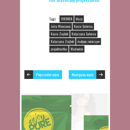
fot. materiały projektantki
Tagi:
1989NEN
bluzy
Julia Wieniawa
Kasia Saferna
Kasia Ziajtek
Katarzyna Saferna
Katarzyna Ziajtek
motywy zwierzęce
projektantka
Wadowice
Poprzedni wpis
Następny wpis