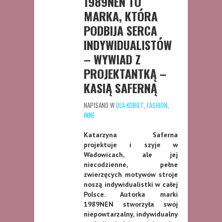
1989NEN TO
MARKA, KTÓRA
PODBIJA SERCA
INDYWIDUALISTÓW
– WYWIAD Z
PROJEKTANTKĄ –
KASIĄ SAFERNĄ
NAPISANO W
DLA KOBIET
,
FASHION
,
INNE
Katarzyna Saferna
projektuje i szyje w
Wadowicach, ale jej
niecodzienne, pełne
zwierzęcych motywów stroje
noszą indywidualistki w całej
Polsce. Autorka marki
1989NEN stworzyła swój
niepowtarzalny, indywidualny