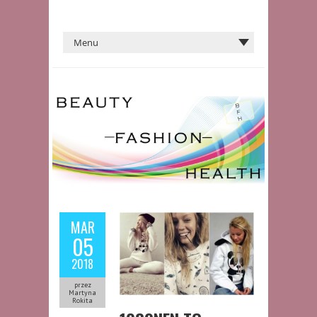
MAR
05
2018
przez
Martyna
Rokita