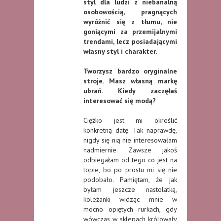
styl dla ludzi z niebanalną
osobowością, pragnących
wyróżnić się z tłumu, nie
goniącymi za przemijalnymi
trendami, lecz posiadającymi
własny styl i charakter.
Tworzysz bardzo oryginalne
stroje. Masz własną markę
ubrań. Kiedy zaczęłaś
interesować się modą?
Ciężko jest mi określić
konkretną datę. Tak naprawdę,
nigdy się nią nie interesowałam
nadmiernie. Zawsze jakoś
odbiegałam od tego co jest na
topie, bo po prostu mi się nie
podobało. Pamiętam, że jak
byłam jeszcze nastolatką,
koleżanki widząc mnie w
mocno opiętych rurkach, gdy
wówczas w sklepach królowały