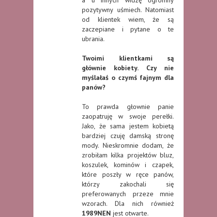
a u innych widzę ogromny
pozytywny uśmiech. Natomiast
od klientek wiem, że są
zaczepiane i pytane o te
ubrania.
Twoimi klientkami są
głównie kobiety. Czy nie
myślałaś o czymś fajnym dla
panów?
To prawda głownie panie
zaopatruję w swoje perełki.
Jako, że sama jestem kobietą
bardziej czuję damską stronę
mody. Nieskromnie dodam, że
zrobiłam kilka projektów bluz,
koszulek, kominów i czapek,
które poszły w ręce panów,
którzy zakochali się
preferowanych przeze mnie
wzorach. Dla nich również
1989NEN
jest otwarte.