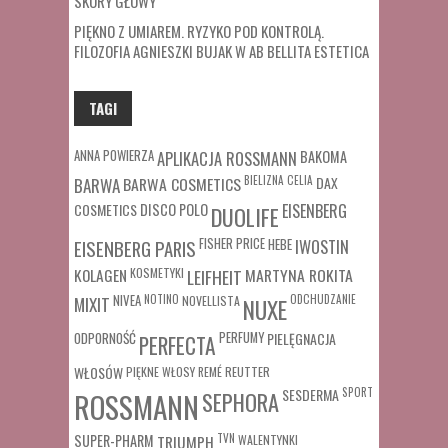
SKÓRY GŁOWY
PIĘKNO Z UMIAREM. RYZYKO POD KONTROLĄ.
FILOZOFIA AGNIESZKI BUJAK W AB BELLITA ESTETICA
TAGI
ANNA POWIERZA
APLIKACJA ROSSMANN
BAKOMA
BARWA COSMETICS
BIELIZNA
CELIA
DAX
BARWA
COSMETICS
DISCO POLO
EISENBERG
DUOLIFE
FISHER PRICE
HEBE
IWOSTIN
EISENBERG PARIS
MARTYNA ROKITA
KOLAGEN
KOSMETYKI
LEIFHEIT
MIXIT
NIVEA
NOTINO
ODCHUDZANIE
NOVELLISTA
NUXE
ODPORNOŚĆ
PERFUMY
PIELĘGNACJA
PERFECTA
WŁOSÓW
REUTTER
PIĘKNE WŁOSY
REMÉ
SESDERMA
SPORT
ROSSMANN
SEPHORA
SUPER-PHARM
TRIUMPH
TVN
WALENTYNKI