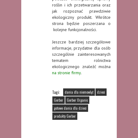
roślin i ich przetwarzania oraz
jak rozpoznać prawdziwie
ekologiczny produkt. Wkrótce
strona będzie poszerzana o
kolejne funkcjonalności.
Jeszcze bardziej szczegółowe
informacje, przydatne dla osób
szczególnie zainteresowanych
tematem rolnictwa
ekologicznego znaleźć można
na stronie firmy
.
Tagi:
dania dla niemowląt
dzieci
Gerber
Gerber Organic
gotowe dania dla dzieci
produkty Gerber