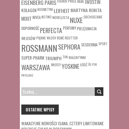
FISHER PRICE
HEBE
IWOSTIN
EISENBERG PARIS
MARTYNA ROKITA
KOLAGEN
KOSMETYKI
LEIFHEIT
MIXIT
NIVEA
NOTINO
ODCHUDZANIE
NOVELLISTA
NUXE
ODPORNOŚĆ
PERFUMY
PIELĘGNACJA
PERFECTA
WŁOSÓW
REUTTER
PIĘKNE WŁOSY
REMÉ
SESDERMA
SPORT
ROSSMANN
SEPHORA
SUPER-PHARM
TRIUMPH
TVN
WALENTYNKI
WŁOSY
ŁÓDŹ
ŻEL POD
WARSZAWA
YOSKINE
PRYSZNIC
SZUKAJ:
OSTATNIE WPISY
WAKACYJNE NOWOŚCI ISANA. CZTERY LIMITOWANE