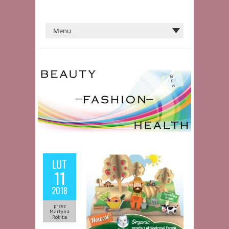
LUT
11
2018
przez
Martyna
Rokita