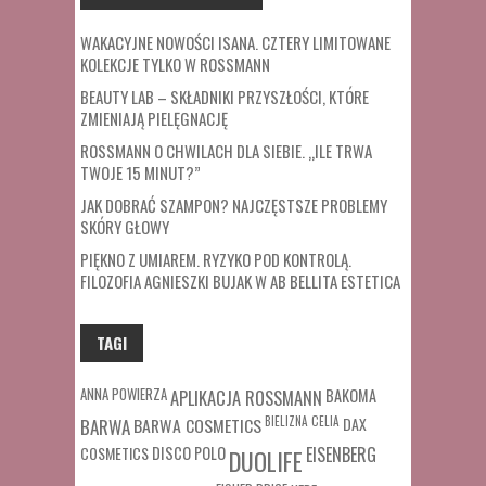
WAKACYJNE NOWOŚCI ISANA. CZTERY LIMITOWANE
KOLEKCJE TYLKO W ROSSMANN
BEAUTY LAB – SKŁADNIKI PRZYSZŁOŚCI, KTÓRE
ZMIENIAJĄ PIELĘGNACJĘ
ROSSMANN O CHWILACH DLA SIEBIE. „ILE TRWA
TWOJE 15 MINUT?”
JAK DOBRAĆ SZAMPON? NAJCZĘSTSZE PROBLEMY
SKÓRY GŁOWY
PIĘKNO Z UMIAREM. RYZYKO POD KONTROLĄ.
FILOZOFIA AGNIESZKI BUJAK W AB BELLITA ESTETICA
TAGI
ANNA POWIERZA
APLIKACJA ROSSMANN
BAKOMA
BARWA COSMETICS
BIELIZNA
CELIA
DAX
BARWA
COSMETICS
DISCO POLO
EISENBERG
DUOLIFE