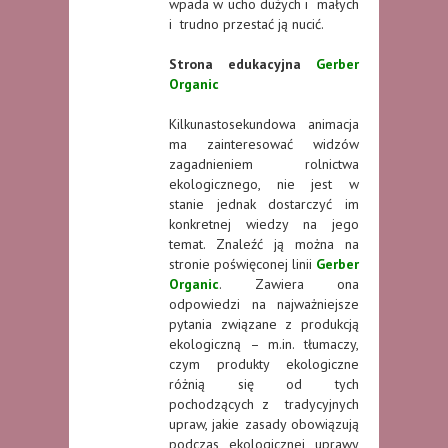
wpada w ucho dużych i małych
i trudno przestać ją nucić.
Strona edukacyjna
Gerber
Organic
Kilkunastosekundowa animacja
ma zainteresować widzów
zagadnieniem rolnictwa
ekologicznego, nie jest w
stanie jednak dostarczyć im
konkretnej wiedzy na jego
temat. Znaleźć ją można na
stronie poświęconej linii
Gerber
Organic
. Zawiera ona
odpowiedzi na najważniejsze
pytania związane z produkcją
ekologiczną – m.in. tłumaczy,
czym produkty ekologiczne
różnią się od tych
pochodzących z tradycyjnych
upraw, jakie zasady obowiązują
podczas ekologicznej uprawy