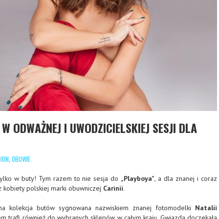
 W ODWAŻNEJ I UWODZICIELSKIEJ SESJI DLA
ION
,
OBUWIE
ylko w buty! Tym razem to nie sesja do
„Playboya”
, a dla znanej i coraz
z kobiety polskiej marki obuwniczej
Carinii
.
ępna kolekcja butów sygnowana nazwiskiem znanej fotomodelki
Natalii
wem trafi również do wybranych sklepów w całym kraju. Gwiazda doczekała