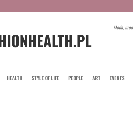
Moda, urod
HIONHEALTH.PL
HEALTH
STYLE OF LIFE
PEOPLE
ART
EVENTS