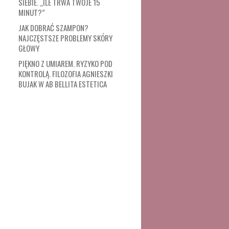
SIEBIE. „ILE TRWA TWOJE 15
MINUT?”
JAK DOBRAĆ SZAMPON?
NAJCZĘSTSZE PROBLEMY SKÓRY
GŁOWY
PIĘKNO Z UMIAREM. RYZYKO POD
KONTROLĄ. FILOZOFIA AGNIESZKI
BUJAK W AB BELLITA ESTETICA