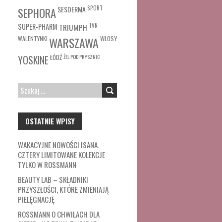
SESDERMA
SPORT
SEPHORA
SUPER-PHARM
TRIUMPH
TVN
WŁOSY
WALENTYNKI
WARSZAWA
ŁÓDŹ
ŻEL POD PRYSZNIC
YOSKINE
SZUKAJ:
OSTATNIE WPISY
WAKACYJNE NOWOŚCI ISANA.
CZTERY LIMITOWANE KOLEKCJE
TYLKO W ROSSMANN
BEAUTY LAB – SKŁADNIKI
PRZYSZŁOŚCI, KTÓRE ZMIENIAJĄ
PIELĘGNACJĘ
ROSSMANN O CHWILACH DLA