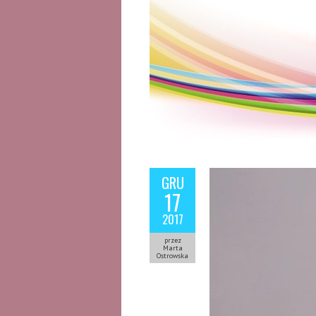
GRU
17
2017
przez
Marta
Ostrowska