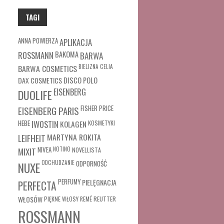
TAGI
ANNA POWIERZA
APLIKACJA
ROSSMANN
BAKOMA
BARWA
BARWA COSMETICS
BIELIZNA
CELIA
DAX COSMETICS
DISCO POLO
EISENBERG
DUOLIFE
FISHER PRICE
EISENBERG PARIS
HEBE
IWOSTIN
KOLAGEN
KOSMETYKI
MARTYNA ROKITA
LEIFHEIT
MIXIT
NIVEA
NOTINO
NOVELLISTA
ODCHUDZANIE
ODPORNOŚĆ
NUXE
PERFUMY
PIELĘGNACJA
PERFECTA
WŁOSÓW
REUTTER
PIĘKNE WŁOSY
REMÉ
ROSSMANN