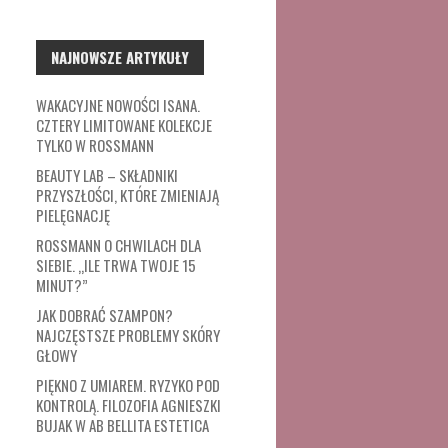
NAJNOWSZE ARTYKUŁY
WAKACYJNE NOWOŚCI ISANA.
CZTERY LIMITOWANE KOLEKCJE
TYLKO W ROSSMANN
BEAUTY LAB – SKŁADNIKI
PRZYSZŁOŚCI, KTÓRE ZMIENIAJĄ
PIELĘGNACJĘ
ROSSMANN O CHWILACH DLA
SIEBIE. „ILE TRWA TWOJE 15
MINUT?”
JAK DOBRAĆ SZAMPON?
NAJCZĘSTSZE PROBLEMY SKÓRY
GŁOWY
PIĘKNO Z UMIAREM. RYZYKO POD
KONTROLĄ. FILOZOFIA AGNIESZKI
BUJAK W AB BELLITA ESTETICA