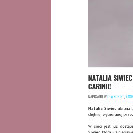
NATALIA SIWIEC
CARINII!
NAPISANO W
DLA KOBIET
,
FASH
Natalia Siwiec
ubrana t
chętniej wybieranej prze
W sieci jest już dost
Siwiec
, która już nieba