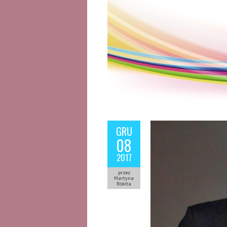
GRU
08
2017
przez
Martyna
Rokita