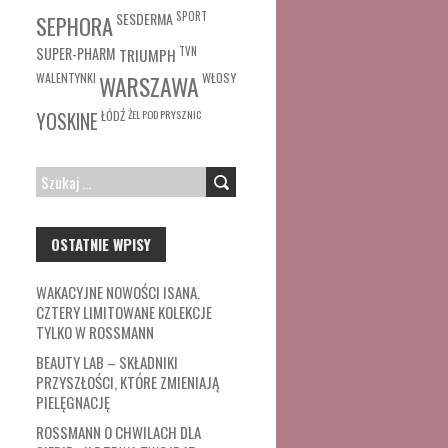
SESDERMA
SPORT
SEPHORA
SUPER-PHARM
TRIUMPH
TVN
WŁOSY
WALENTYNKI
WARSZAWA
ŁÓDŹ
ŻEL POD PRYSZNIC
YOSKINE
SZUKAJ:
OSTATNIE WPISY
WAKACYJNE NOWOŚCI ISANA.
CZTERY LIMITOWANE KOLEKCJE
TYLKO W ROSSMANN
BEAUTY LAB – SKŁADNIKI
PRZYSZŁOŚCI, KTÓRE ZMIENIAJĄ
PIELĘGNACJĘ
ROSSMANN O CHWILACH DLA