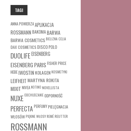
TAGI
ANNA POWIERZA
APLIKACJA
ROSSMANN
BAKOMA
BARWA
BARWA COSMETICS
BIELIZNA
CELIA
DAX COSMETICS
DISCO POLO
EISENBERG
DUOLIFE
FISHER PRICE
EISENBERG PARIS
HEBE
IWOSTIN
KOLAGEN
KOSMETYKI
MARTYNA ROKITA
LEIFHEIT
MIXIT
NIVEA
NOTINO
NOVELLISTA
ODCHUDZANIE
ODPORNOŚĆ
NUXE
PERFUMY
PIELĘGNACJA
PERFECTA
WŁOSÓW
REUTTER
PIĘKNE WŁOSY
REMÉ
ROSSMANN