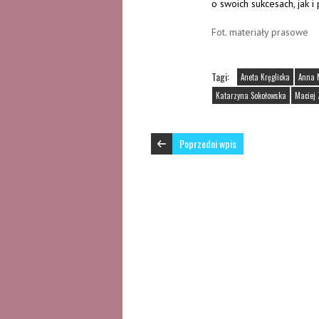
o swoich sukcesach, jak
Fot. materiały prasowe
Tagi:
Aneta Kręglicka
Anna 
Katarzyna Sokołowska
Maciej 
Poprzedni wpis