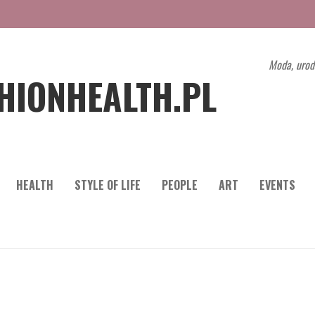
Moda, urod
HIONHEALTH.PL
HEALTH
STYLE OF LIFE
PEOPLE
ART
EVENTS