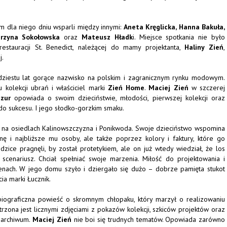
m dla niego dniu wsparli między innymi:
Aneta Kręglicka, Hanna Bakuła,
arzyna Sokołowska
oraz
Mateusz Hładk
i. Miejsce spotkania nie było
estauracji St. Benedict, należącej do mamy projektanta,
Haliny Zień
,
j.
iestu lat gorące nazwisko na polskim i zagranicznym rynku modowym.
 kolekcji ubrań i właściciel marki
Zień Home
.
Maciej Zień
w szczerej
zur
opowiada o swoim dzieciństwie, młodości, pierwszej kolekcji oraz
 do sukcesu. I jego słodko-gorzkim smaku.
, na osiedlach Kalinowszczyzna i Ponikwoda. Swoje dzieciństwo wspomina
nę i najbliższe mu osoby, ale także poprzez kolory i faktury, które go
dzice pragnęli, by został protetykiem, ale on już wtedy wiedział, że los
 scenariusz. Chciał spełniać swoje marzenia. Miłość do projektowania i
enach. W jego domu szyło i dziergało się dużo – dobrze pamięta stukot
ia marki Łucznik.
iograficzna powieść o skromnym chłopaku, który marzył o realizowaniu
atrzona jest licznymi zdjęciami z pokazów kolekcji, szkiców projektów oraz
 archiwum.
Maciej Zień
nie boi się trudnych tematów. Opowiada zarówno