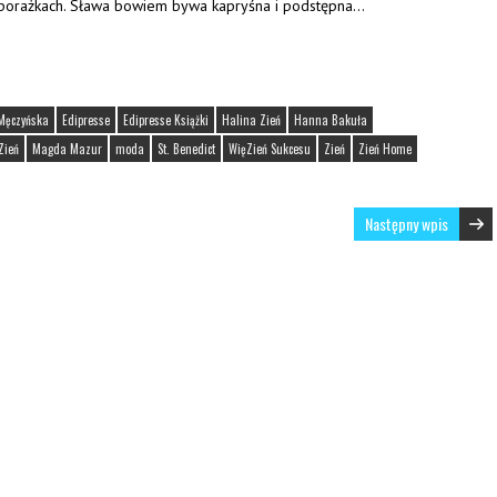
 i porażkach. Sława bowiem bywa kapryśna i podstępna…
Męczyńska
Edipresse
Edipresse Książki
Halina Zień
Hanna Bakuła
Zień
Magda Mazur
moda
St. Benedict
WięZień Sukcesu
Zień
Zień Home
Następny wpis