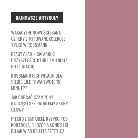
NAJNOWSZE ARTYKUŁY
WAKACYJNE NOWOŚCI ISANA.
CZTERY LIMITOWANE KOLEKCJE
TYLKO W ROSSMANN
BEAUTY LAB – SKŁADNIKI
PRZYSZŁOŚCI, KTÓRE ZMIENIAJĄ
PIELĘGNACJĘ
ROSSMANN O CHWILACH DLA
SIEBIE. „ILE TRWA TWOJE 15
MINUT?”
JAK DOBRAĆ SZAMPON?
NAJCZĘSTSZE PROBLEMY SKÓRY
GŁOWY
PIĘKNO Z UMIAREM. RYZYKO POD
KONTROLĄ. FILOZOFIA AGNIESZKI
BUJAK W AB BELLITA ESTETICA