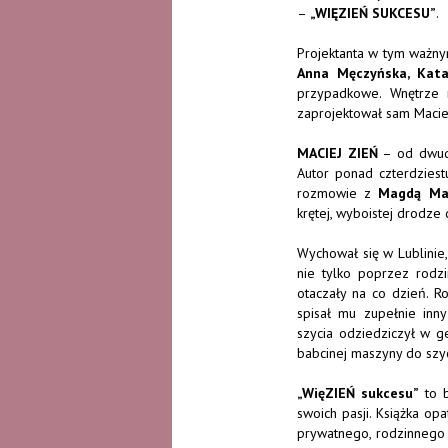
–
„WIĘZIEŃ SUKCESU”
.
Projektanta w tym ważny
Anna Męczyńska, Kat
przypadkowe. Wnętrze r
zaprojektował sam Macie
MACIEJ ZIEŃ
– od dwudz
Autor ponad czterdziestu
rozmowie z
Magdą Ma
krętej, wyboistej drodze
Wychował się w Lublinie
nie tylko poprzez rodzi
otaczały na co dzień. Ro
spisał mu zupełnie inny
szycia odziedziczył w g
babcinej maszyny do szyc
„WięZIEŃ sukcesu”
to b
swoich pasji. Książka op
prywatnego, rodzinnego