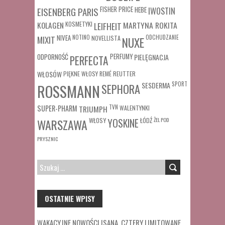
FISHER PRICE
HEBE
IWOSTIN
EISENBERG PARIS
MARTYNA ROKITA
KOLAGEN
KOSMETYKI
LEIFHEIT
MIXIT
NIVEA
NOTINO
ODCHUDZANIE
NOVELLISTA
NUXE
ODPORNOŚĆ
PERFUMY
PIELĘGNACJA
PERFECTA
WŁOSÓW
REUTTER
PIĘKNE WŁOSY
REMÉ
SESDERMA
SPORT
ROSSMANN
SEPHORA
SUPER-PHARM
TRIUMPH
TVN
WALENTYNKI
WŁOSY
ŁÓDŹ
ŻEL POD
WARSZAWA
YOSKINE
PRYSZNIC
SZUKAJ:
OSTATNIE WPISY
WAKACYJNE NOWOŚCI ISANA. CZTERY LIMITOWANE