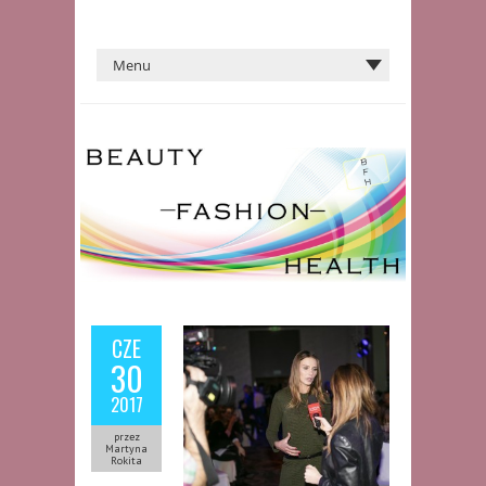
CZE
30
2017
przez
Martyna
Rokita