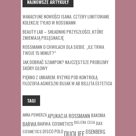
NAJNOWSZE ARTYKUŁY
WAKACYJNE NOWOŚCI ISANA. CZTERY LIMITOWANE
KOLEKCJE TYLKO W ROSSMANN
BEAUTY LAB – SKŁADNIKI PRZYSZŁOŚCI, KTÓRE
ZMIENIAJĄ PIELĘGNACJĘ
ROSSMANN O CHWILACH DLA SIEBIE. „ILE TRWA
TWOJE 15 MINUT?”
JAK DOBRAĆ SZAMPON? NAJCZĘSTSZE PROBLEMY
SKÓRY GŁOWY
PIĘKNO Z UMIAREM. RYZYKO POD KONTROLĄ.
FILOZOFIA AGNIESZKI BUJAK W AB BELLITA ESTETICA
TAGI
ANNA POWIERZA
APLIKACJA ROSSMANN
BAKOMA
BARWA COSMETICS
BIELIZNA
CELIA
DAX
BARWA
COSMETICS
DISCO POLO
EISENBERG
DUOLIFE