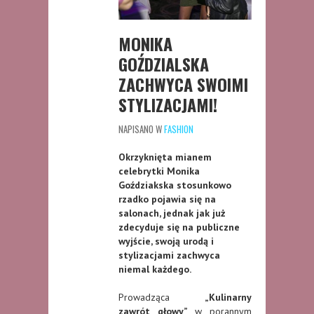
MONIKA
GOŹDZIALSKA
ZACHWYCA SWOIMI
STYLIZACJAMI!
NAPISANO W
FASHION
Okrzyknięta mianem
celebrytki Monika
Goździakska stosunkowo
rzadko pojawia się na
salonach, jednak jak już
zdecyduje się na publiczne
wyjście, swoją urodą i
stylizacjami zachwyca
niemal każdego.
Prowadząca
„Kulinarny
zawrót głowy”
w porannym