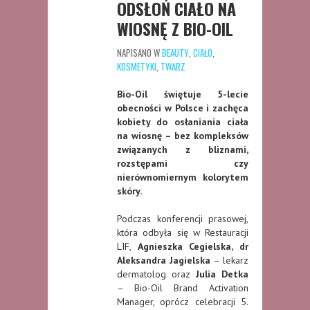
ODSŁOŃ CIAŁO NA
WIOSNĘ Z BIO-OIL
NAPISANO W
BEAUTY
,
CIAŁO
,
KOSMETYKI
,
TWARZ
Bio-Oil świętuje 5-lecie
obecności w Polsce i zachęca
kobiety do osłaniania ciała
na wiosnę – bez kompleksów
związanych z bliznami,
rozstępami czy
nierównomiernym kolorytem
skóry.
Podczas konferencji prasowej,
która odbyła się w Restauracji
LIF,
Agnieszka Cegielska, dr
Aleksandra Jagielska
– lekarz
dermatolog oraz
Julia Detka
– Bio-Oil Brand Activation
Manager, oprócz celebracji 5.