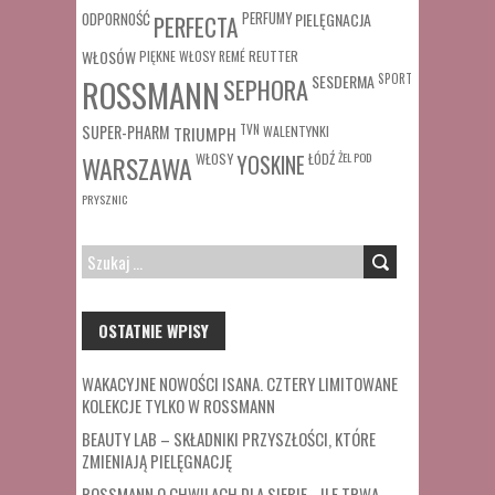
ODPORNOŚĆ
PERFUMY
PIELĘGNACJA
PERFECTA
WŁOSÓW
REUTTER
PIĘKNE WŁOSY
REMÉ
SESDERMA
SPORT
ROSSMANN
SEPHORA
SUPER-PHARM
TRIUMPH
TVN
WALENTYNKI
WŁOSY
ŁÓDŹ
ŻEL POD
WARSZAWA
YOSKINE
PRYSZNIC
SZUKAJ:
OSTATNIE WPISY
WAKACYJNE NOWOŚCI ISANA. CZTERY LIMITOWANE
KOLEKCJE TYLKO W ROSSMANN
BEAUTY LAB – SKŁADNIKI PRZYSZŁOŚCI, KTÓRE
ZMIENIAJĄ PIELĘGNACJĘ
ROSSMANN O CHWILACH DLA SIEBIE. „ILE TRWA