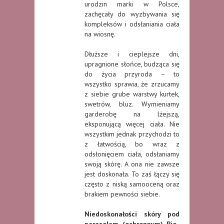
urodzin marki w Polsce,
zachęcały do wyzbywania się
kompleksów i odsłaniania ciała
na wiosnę.
Dłuższe i cieplejsze dni,
upragnione słońce, budząca się
do życia przyroda – to
wszystko sprawia, że zrzucamy
z siebie grube warstwy kurtek,
swetrów, bluz. Wymieniamy
garderobę na lżejszą,
eksponującą więcej ciała. Nie
wszystkim jednak przychodzi to
z łatwością, bo wraz z
odsłonięciem ciała, odsłaniamy
swoją skórę. A ona nie zawsze
jest doskonała. To zaś łączy się
często z niską samooceną oraz
brakiem pewności siebie.
Niedoskonałości skóry pod
parasolem (ochronnym) Bio-