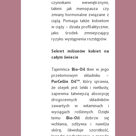
czynnikami wewnętrznymi,
takimi jak menopauza czy
zmiany hormonalne związane z
ciążą. Pomaga także kobietom
w ciąży – działa profilaktycznie,
jako środek zmniejszający
ryzyko wystąpienia rozstępów.
Sekret milionów kobiet na
całym świecie
Tajemnica
Bio-Oil
tkwi w jego
przełomowym składniku –
PurCellin Oil
™, który sprawia,
że olejek jest lekki i nietłusty,
zapewnia łatwiejszą absorpcję
drogocennych składników
zawartych w witaminach i
wyciągach roślinnych. Dzięki
temu
Bio-Oil
dobrze się
wchłania, odżywia i nawilża
skórę, likwiduje szorstkość,
łagodzi podrażnienia, a przede