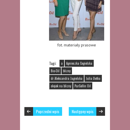
fot. materiały prasowe
Tagi:
a
Agnieszka Cegielska
Bio-Oil
blizny
dr Aleksandra Jagielska
Julia Detka
olejek na blizny
PurCellin Oil
Poprzedni wpis
Następny wpis