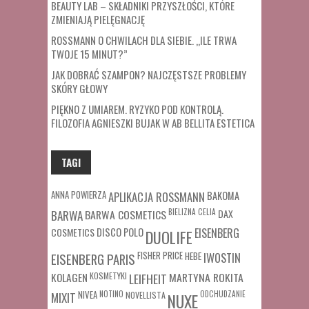
BEAUTY LAB – SKŁADNIKI PRZYSZŁOŚCI, KTÓRE
ZMIENIAJĄ PIELĘGNACJĘ
ROSSMANN O CHWILACH DLA SIEBIE. „ILE TRWA
TWOJE 15 MINUT?”
JAK DOBRAĆ SZAMPON? NAJCZĘSTSZE PROBLEMY
SKÓRY GŁOWY
PIĘKNO Z UMIAREM. RYZYKO POD KONTROLĄ.
FILOZOFIA AGNIESZKI BUJAK W AB BELLITA ESTETICA
TAGI
ANNA POWIERZA
APLIKACJA ROSSMANN
BAKOMA
BARWA COSMETICS
BIELIZNA
CELIA
DAX
BARWA
COSMETICS
DISCO POLO
EISENBERG
DUOLIFE
FISHER PRICE
HEBE
IWOSTIN
EISENBERG PARIS
MARTYNA ROKITA
KOLAGEN
KOSMETYKI
LEIFHEIT
MIXIT
NIVEA
NOTINO
ODCHUDZANIE
NOVELLISTA
NUXE