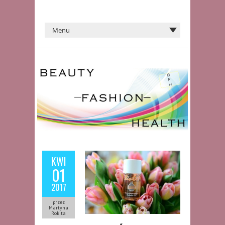
KWI
01
2017
przez
Martyna
Rokita