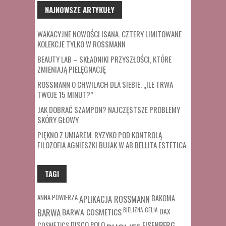
NAJNOWSZE ARTYKUŁY
WAKACYJNE NOWOŚCI ISANA. CZTERY LIMITOWANE
KOLEKCJE TYLKO W ROSSMANN
BEAUTY LAB – SKŁADNIKI PRZYSZŁOŚCI, KTÓRE
ZMIENIAJĄ PIELĘGNACJĘ
ROSSMANN O CHWILACH DLA SIEBIE. „ILE TRWA
TWOJE 15 MINUT?”
JAK DOBRAĆ SZAMPON? NAJCZĘSTSZE PROBLEMY
SKÓRY GŁOWY
PIĘKNO Z UMIAREM. RYZYKO POD KONTROLĄ.
FILOZOFIA AGNIESZKI BUJAK W AB BELLITA ESTETICA
TAGI
ANNA POWIERZA
APLIKACJA ROSSMANN
BAKOMA
BARWA COSMETICS
BIELIZNA
CELIA
DAX
BARWA
COSMETICS
DISCO POLO
EISENBERG