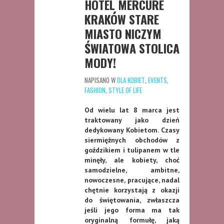
HOTEL MERCURE
KRAKÓW STARE
MIASTO NICZYM
ŚWIATOWA STOLICA
MODY!
NAPISANO W
DLA KOBIET
,
EVENTS
,
FASHION
,
STYLE OF LIFE
Od wielu lat 8 marca jest
traktowany jako dzień
dedykowany Kobietom. Czasy
siermiężnych obchodów z
goździkiem i tulipanem w tle
minęły, ale kobiety, choć
samodzielne, ambitne,
nowoczesne, pracujące, nadal
chętnie korzystają z okazji
do świętowania, zwłaszcza
jeśli jego forma ma tak
oryginalną formułę, jaką