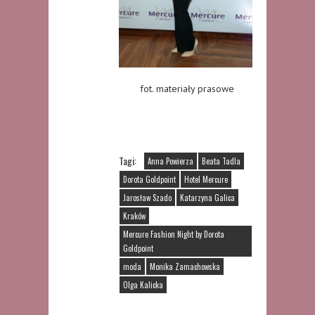
fot. materiały prasowe
Tagi:
Anna Powierza
Beata Tadla
Dorota Goldpoint
Hotel Mercure
Jarosław Szado
Katarzyna Galica
Kraków
Mercure Fashion Night by Dorota
Goldpoint
moda
Monika Zamachowska
Olga Kalicka