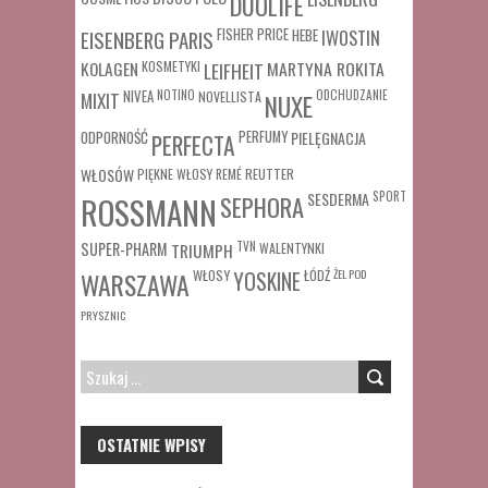
DUOLIFE
FISHER PRICE
HEBE
IWOSTIN
EISENBERG PARIS
MARTYNA ROKITA
KOLAGEN
KOSMETYKI
LEIFHEIT
MIXIT
NIVEA
NOTINO
ODCHUDZANIE
NOVELLISTA
NUXE
ODPORNOŚĆ
PERFUMY
PIELĘGNACJA
PERFECTA
WŁOSÓW
REUTTER
PIĘKNE WŁOSY
REMÉ
SESDERMA
SPORT
ROSSMANN
SEPHORA
SUPER-PHARM
TRIUMPH
TVN
WALENTYNKI
WŁOSY
ŁÓDŹ
ŻEL POD
WARSZAWA
YOSKINE
PRYSZNIC
SZUKAJ:
OSTATNIE WPISY