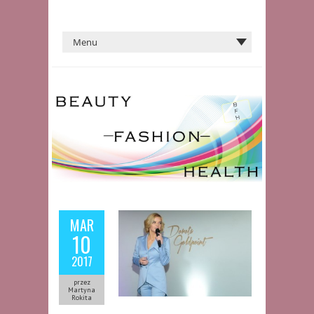
MAR
10
2017
przez
Martyna
Rokita