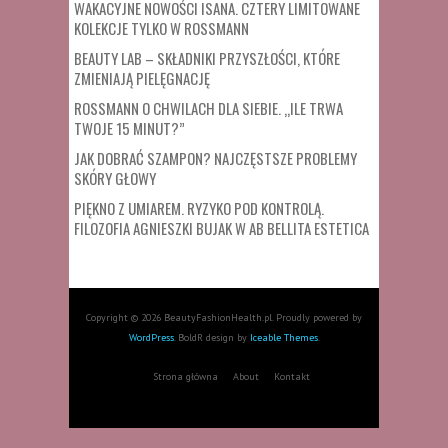
WAKACYJNE NOWOŚCI ISANA. CZTERY LIMITOWANE
KOLEKCJE TYLKO W ROSSMANN
BEAUTY LAB – SKŁADNIKI PRZYSZŁOŚCI, KTÓRE
ZMIENIAJĄ PIELĘGNACJĘ
ROSSMANN O CHWILACH DLA SIEBIE. „ILE TRWA
TWOJE 15 MINUT?”
JAK DOBRAĆ SZAMPON? NAJCZĘSTSZE PROBLEMY
SKÓRY GŁOWY
PIĘKNO Z UMIAREM. RYZYKO POD KONTROLĄ.
FILOZOFIA AGNIESZKI BUJAK W AB BELLITA ESTETICA
Copyright © 2026 BeautyFashionHealth.pl. Proudly powered by
WordPress
. BoldR design by
Iceable Themes
.
Strona główna
About
Kontakt