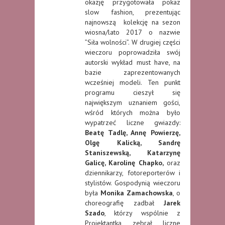
okazję przygotowała pokaz
slow fashion, prezentując
najnowszą kolekcję na sezon
wiosna/lato 2017 o nazwie
”Siła wolności”. W drugiej części
wieczoru poprowadziła swój
autorski wykład must have, na
bazie zaprezentowanych
wcześniej modeli. Ten punkt
programu cieszył się
największym uznaniem gości,
wśród których można było
wypatrzeć liczne gwiazdy:
Beatę Tadlę, Annę Powierzę,
Olgę Kalicką, Sandrę
Staniszewską, Katarzynę
Galicę, Karolinę Chapko,
oraz
dziennikarzy, fotoreporterów i
stylistów. Gospodynią wieczoru
była
Monika Zamachowska
, o
choreografię zadbał
Jarek
Szado
, którzy wspólnie z
Projektantką zebrał liczne