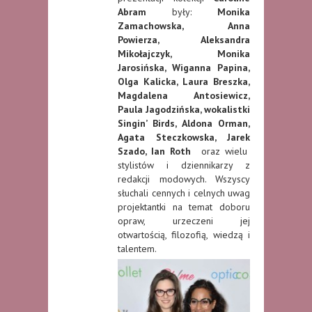
Abram
były:
Monika
Zamachowska, Anna
Powierza, Aleksandra
Mikołajczyk, Monika
Jarosińska, Wiganna Papina,
Olga Kalicka, Laura Breszka,
Magdalena Antosiewicz,
Paula Jagodzińska, wokalistki
Singin’ Birds, Aldona Orman,
Agata Steczkowska, Jarek
Szado, Ian Roth
oraz wielu
stylistów i dziennikarzy z
redakcji modowych. Wszyscy
słuchali cennych i celnych uwag
projektantki na temat doboru
opraw, urzeczeni jej
otwartością, filozofią, wiedzą i
talentem.