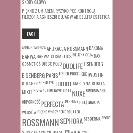
SKÓRY GŁOWY
PIĘKNO Z UMIAREM. RYZYKO POD KONTROLĄ.
FILOZOFIA AGNIESZKI BUJAK W AB BELLITA ESTETICA
TAGI
ANNA POWIERZA
APLIKACJA ROSSMANN
BAKOMA
BARWA COSMETICS
BIELIZNA
CELIA
DAX
BARWA
COSMETICS
DISCO POLO
EISENBERG
DUOLIFE
FISHER PRICE
HEBE
IWOSTIN
EISENBERG PARIS
MARTYNA ROKITA
KOLAGEN
KOSMETYKI
LEIFHEIT
MIXIT
NIVEA
NOTINO
ODCHUDZANIE
NOVELLISTA
NUXE
ODPORNOŚĆ
PERFUMY
PIELĘGNACJA
PERFECTA
WŁOSÓW
REUTTER
PIĘKNE WŁOSY
REMÉ
SESDERMA
SPORT
ROSSMANN
SEPHORA
SUPER-PHARM
TRIUMPH
TVN
WALENTYNKI