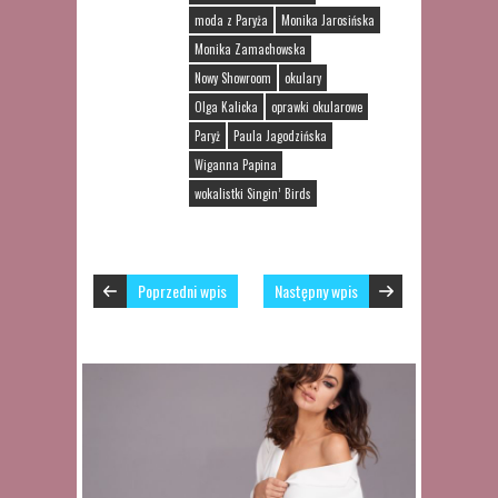
moda z Paryża
Monika Jarosińska
Monika Zamachowska
Nowy Showroom
okulary
Olga Kalicka
oprawki okularowe
Paryż
Paula Jagodzińska
Wiganna Papina
wokalistki Singin’ Birds
Poprzedni wpis
Następny wpis