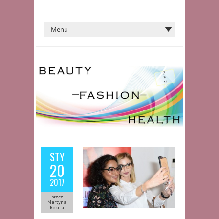
STY
20
2017
przez
Martyna
Rokita