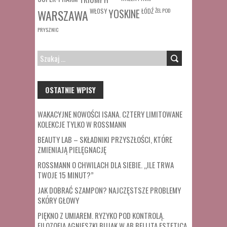
WŁOSY
ŁÓDŹ
ŻEL POD
WARSZAWA
YOSKINE
PRYSZNIC
SZUKAJ:
OSTATNIE WPISY
WAKACYJNE NOWOŚCI ISANA. CZTERY LIMITOWANE
KOLEKCJE TYLKO W ROSSMANN
BEAUTY LAB – SKŁADNIKI PRZYSZŁOŚCI, KTÓRE
ZMIENIAJĄ PIELĘGNACJĘ
ROSSMANN O CHWILACH DLA SIEBIE. „ILE TRWA
TWOJE 15 MINUT?”
JAK DOBRAĆ SZAMPON? NAJCZĘSTSZE PROBLEMY
SKÓRY GŁOWY
PIĘKNO Z UMIAREM. RYZYKO POD KONTROLĄ.
FILOZOFIA AGNIESZKI BUJAK W AB BELLITA ESTETICA