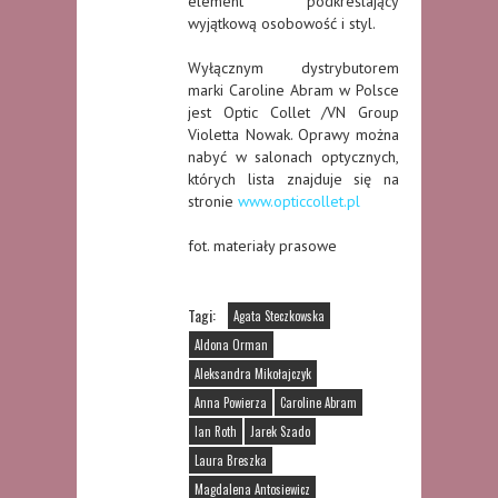
element podkreślający
wyjątkową osobowość i styl.
Wyłącznym dystrybutorem
marki Caroline Abram w Polsce
jest Optic Collet /VN Group
Violetta Nowak. Oprawy można
nabyć w salonach optycznych,
których lista znajduje się na
stronie
www.opticcollet.pl
fot. materiały prasowe
Tagi:
Agata Steczkowska
Aldona Orman
Aleksandra Mikołajczyk
Anna Powierza
Caroline Abram
Ian Roth
Jarek Szado
Laura Breszka
Magdalena Antosiewicz