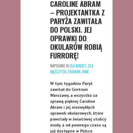
CAROLINE ABRAM
– PROJEKTANTKA Z
PARYŻA ZAWITAŁA
DO POLSKI. JEJ
OPRAWKI DO
OKULARÓW ROBIĄ
FURRORĘ!
NAPISANO W
DLA KOBIET
,
DLA
MĘŻCZYZN
,
FASHION
,
INNE
W tym tygodniu Paryż
zawitał do Centrum
Warszawy, a wszystko za
sprawą pięknej Caroline
Abram i jej niezwykłych
oprawek okularowych, które
powstały w światowej stolicy
mody, a od pewnego czasu są
już dostępne w Polsce.