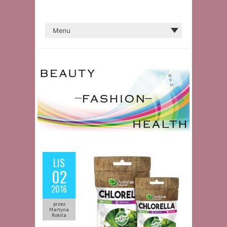
LIS
02
2016
przez
Martyna
Rokita