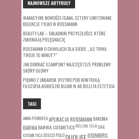
NAJNOWSZE ARTYKUŁY
WAKACYJNE NOWOŚCI ISANA. CZTERY LIMITOWANE
KOLEKCJE TYLKO W ROSSMANN
BEAUTY LAB – SKŁADNIKI PRZYSZŁOŚCI, KTÓRE
ZMIENIAJĄ PIELĘGNACJĘ
ROSSMANN O CHWILACH DLA SIEBIE. „ILE TRWA
TWOJE 15 MINUT?”
JAK DOBRAĆ SZAMPON? NAJCZĘSTSZE PROBLEMY
SKÓRY GŁOWY
PIĘKNO Z UMIAREM. RYZYKO POD KONTROLĄ.
FILOZOFIA AGNIESZKI BUJAK W AB BELLITA ESTETICA
TAGI
ANNA POWIERZA
APLIKACJA ROSSMANN
BAKOMA
BARWA COSMETICS
BIELIZNA
CELIA
DAX
BARWA
COSMETICS
DISCO POLO
EISENBERG
DUOLIFE