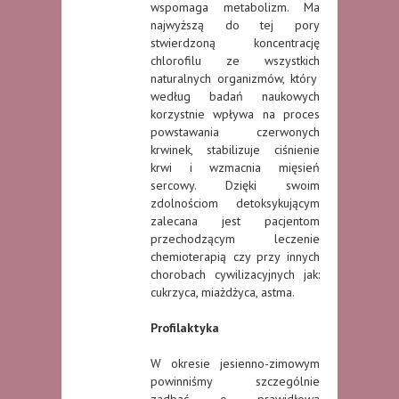
wspomaga metabolizm. Ma
najwyższą do tej pory
stwierdzoną koncentrację
chlorofilu ze wszystkich
naturalnych organizmów, który
według badań naukowych
korzystnie wpływa na proces
powstawania czerwonych
krwinek, stabilizuje ciśnienie
krwi i wzmacnia mięsień
sercowy. Dzięki swoim
zdolnościom detoksykującym
zalecana jest pacjentom
przechodzącym leczenie
chemioterapią czy przy innych
chorobach cywilizacyjnych jak:
cukrzyca, miażdżyca, astma.
Profilaktyka
W okresie jesienno-zimowym
powinniśmy szczególnie
zadbać o prawidłową