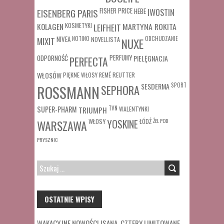
FISHER PRICE
HEBE
IWOSTIN
EISENBERG PARIS
MARTYNA ROKITA
KOLAGEN
KOSMETYKI
LEIFHEIT
MIXIT
NIVEA
NOTINO
ODCHUDZANIE
NOVELLISTA
NUXE
ODPORNOŚĆ
PERFUMY
PIELĘGNACJA
PERFECTA
WŁOSÓW
REUTTER
PIĘKNE WŁOSY
REMÉ
SESDERMA
SPORT
ROSSMANN
SEPHORA
SUPER-PHARM
TRIUMPH
TVN
WALENTYNKI
WŁOSY
ŁÓDŹ
ŻEL POD
WARSZAWA
YOSKINE
PRYSZNIC
SZUKAJ:
OSTATNIE WPISY
WAKACYJNE NOWOŚCI ISANA. CZTERY LIMITOWANE