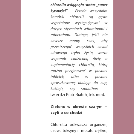
chlorella osiągnęła status „super
żywności”.
Przede wszystkim
komórki chlorelli są gęsto
wypełnione występującymi w
dużych stężeniach witaminami i
minerałami. Dlatego, jeśli nie
zawsze mamy czas, aby
przestrzegać wszystkich zasad
zdrowego trybu życia, warto
wspomóc codzienną dietę o
suplementację chlorellą, którą
można przyjmować w postaci
tabletek, albo w postaci
sproszkowanej dodając do zup,
koktajli, czy smoothies –
twierdzi Piotr Białoń, lek. med.
Zielono w okresie szarym –
czyli o co chodzi
Chlorella odkwasza organizm,
usuwa toksyny i metale ciężkie,