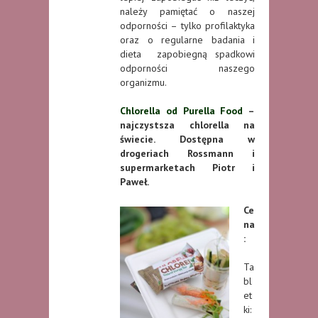
należy pamiętać o naszej
odporności – tylko profilaktyka
oraz o regularne badania i
dieta zapobiegną spadkowi
odporności naszego
organizmu.
Chlorella od Purella Food
–
najczystsza chlorella na
świecie. Dostępna w
drogeriach Rossmann i
supermarketach Piotr i
Paweł.
Ce
na
:
Ta
bl
et
ki: