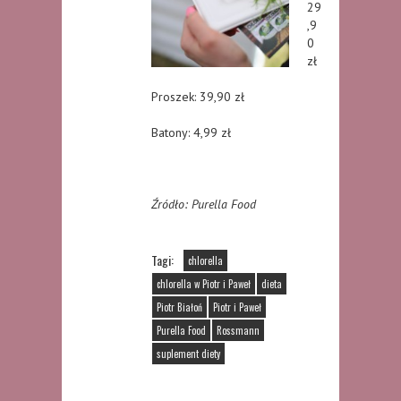
29
,9
0
zł
Proszek: 39,90 zł
Batony: 4,99 zł
Źródło: Purella Food
Tagi:
chlorella
chlorella w Piotr i Paweł
dieta
Piotr Białoń
Piotr i Paweł
Purella Food
Rossmann
suplement diety