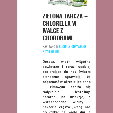
ZIELONA TARCZA –
CHLORELLA W
WALCE Z
CHOROBAMI
NAPISANO W
KUCHNIA
,
ODŻYWIANIE
,
STYLE OF LIFE
Deszcz, wiatr, wilgotne
powietrze i coraz rzadziej
docierające do nas światło
słoneczne sprawiają, że
odporność w okresie jesienno
– zimowym obniża się
radykalnie. Jesteśmy
narażeni na infekcje, a
wszechobecne wirusy i
bakterie często „kładą nas
do łóżka” na wiele dni. Z