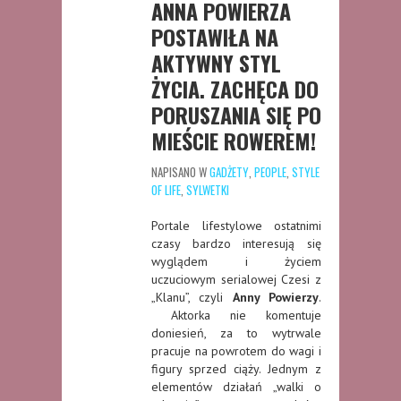
ANNA POWIERZA
POSTAWIŁA NA
AKTYWNY STYL
ŻYCIA. ZACHĘCA DO
PORUSZANIA SIĘ PO
MIEŚCIE ROWEREM!
NAPISANO W
GADŻETY
,
PEOPLE
,
STYLE
OF LIFE
,
SYLWETKI
Portale lifestylowe ostatnimi
czasy bardzo interesują się
wyglądem i życiem
uczuciowym serialowej Czesi z
„Klanu”, czyli
Anny Powierzy
.
Aktorka nie komentuje
doniesień, za to wytrwale
pracuje na powrotem do wagi i
figury sprzed ciąży. Jednym z
elementów działań „walki o