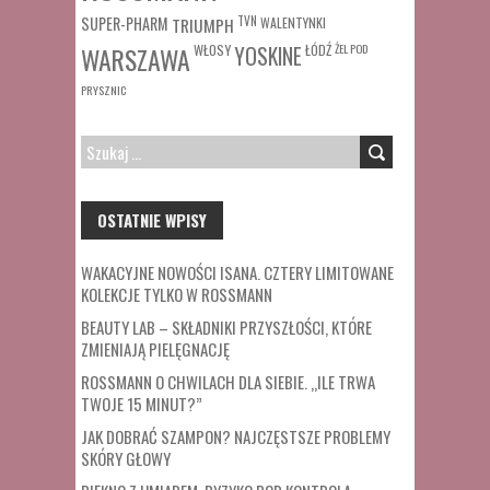
SUPER-PHARM
TRIUMPH
TVN
WALENTYNKI
WŁOSY
ŁÓDŹ
ŻEL POD
WARSZAWA
YOSKINE
PRYSZNIC
SZUKAJ:
OSTATNIE WPISY
WAKACYJNE NOWOŚCI ISANA. CZTERY LIMITOWANE
KOLEKCJE TYLKO W ROSSMANN
BEAUTY LAB – SKŁADNIKI PRZYSZŁOŚCI, KTÓRE
ZMIENIAJĄ PIELĘGNACJĘ
ROSSMANN O CHWILACH DLA SIEBIE. „ILE TRWA
TWOJE 15 MINUT?”
JAK DOBRAĆ SZAMPON? NAJCZĘSTSZE PROBLEMY
SKÓRY GŁOWY