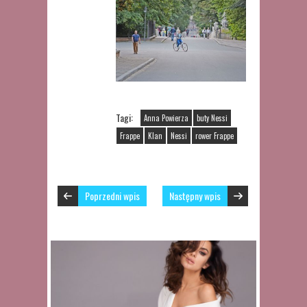
Tagi:
Anna Powierza
buty Nessi
Frappe
Klan
Nessi
rower Frappe
Poprzedni wpis
Następny wpis