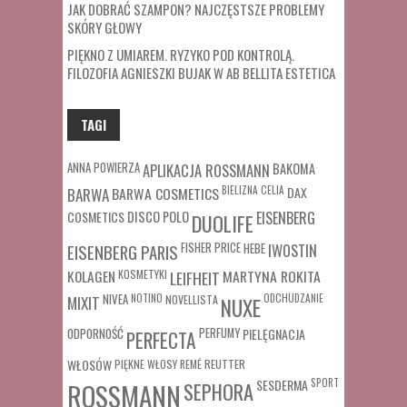
JAK DOBRAĆ SZAMPON? NAJCZĘSTSZE PROBLEMY
SKÓRY GŁOWY
PIĘKNO Z UMIAREM. RYZYKO POD KONTROLĄ.
FILOZOFIA AGNIESZKI BUJAK W AB BELLITA ESTETICA
TAGI
ANNA POWIERZA
APLIKACJA ROSSMANN
BAKOMA
BARWA COSMETICS
BIELIZNA
CELIA
DAX
BARWA
COSMETICS
DISCO POLO
EISENBERG
DUOLIFE
FISHER PRICE
HEBE
IWOSTIN
EISENBERG PARIS
MARTYNA ROKITA
KOLAGEN
KOSMETYKI
LEIFHEIT
MIXIT
NIVEA
NOTINO
ODCHUDZANIE
NOVELLISTA
NUXE
ODPORNOŚĆ
PERFUMY
PIELĘGNACJA
PERFECTA
WŁOSÓW
REUTTER
PIĘKNE WŁOSY
REMÉ
SESDERMA
SPORT
ROSSMANN
SEPHORA