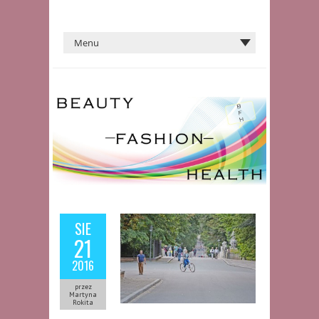
SIE
21
2016
przez
Martyna
Rokita