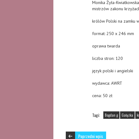
Monika Żyła-Kwiatkowska.
mistrzów zakonu krzyżack
królów Polski na zamku w
format: 250 x 246 mm
oprawa twarda
liczba stron: 120
język polski i angielski
wydawca: AWRT
cena: 50 zł
Tagi:
Bogdan g
Gałązka
k
Poprzedni wpis