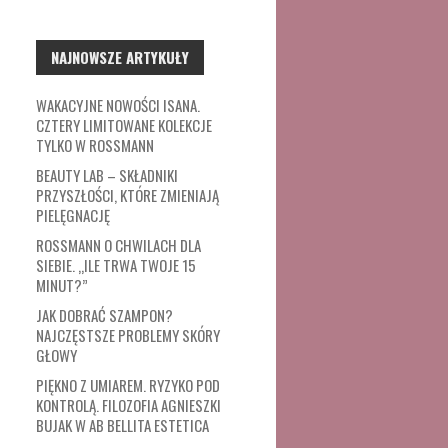
NAJNOWSZE ARTYKUŁY
WAKACYJNE NOWOŚCI ISANA.
CZTERY LIMITOWANE KOLEKCJE
TYLKO W ROSSMANN
BEAUTY LAB – SKŁADNIKI
PRZYSZŁOŚCI, KTÓRE ZMIENIAJĄ
PIELĘGNACJĘ
ROSSMANN O CHWILACH DLA
SIEBIE. „ILE TRWA TWOJE 15
MINUT?”
JAK DOBRAĆ SZAMPON?
NAJCZĘSTSZE PROBLEMY SKÓRY
GŁOWY
PIĘKNO Z UMIAREM. RYZYKO POD
KONTROLĄ. FILOZOFIA AGNIESZKI
BUJAK W AB BELLITA ESTETICA