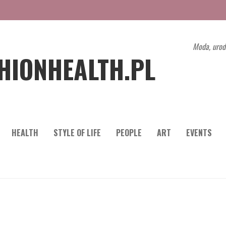
Moda, urod
HIONHEALTH.PL
HEALTH
STYLE OF LIFE
PEOPLE
ART
EVENTS