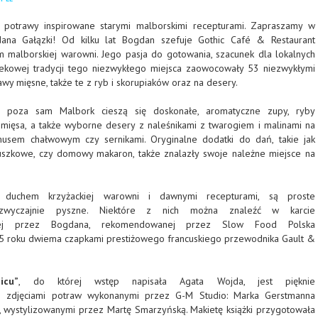
potrawy inspirowane starymi malborskimi recepturami. Zapraszamy w
ana Gałązki! Od kilku lat Bogdan szefuje Gothic Café & Restaurant
um malborskiej warowni. Jego pasja do gotowania, szacunek dla lokalnych
ekowej tradycji tego niezwykłego miejsca zaowocowały 53 niezwykłymi
awy mięsne, także te z ryb i skorupiaków oraz na desery.
o poza sam Malbork cieszą się doskonałe, aromatyczne zupy, ryby
mięsa, a także wyborne desery z naleśnikami z twarogiem i malinami na
musem chałwowym czy sernikami. Oryginalne dodatki do dań, takie jak
uszkowe, czy domowy makaron, także znalazły swoje należne miejsce na
e duchem krzyżackiej warowni i dawnymi recepturami, są proste
wyczajnie pyszne. Niektóre z nich można znaleźć w karcie
onej przez Bogdana, rekomendowanej przez Slow Food Polska
5 roku dwiema czapkami prestiżowego francuskiego przewodnika Gault &
icu”
, do której wstęp napisała Agata Wojda, jest pięknie
mi zdjęciami potraw wykonanymi przez G-M Studio: Marka Gerstmanna
, wystylizowanymi przez Martę Smarzyńską. Makietę książki przygotowała