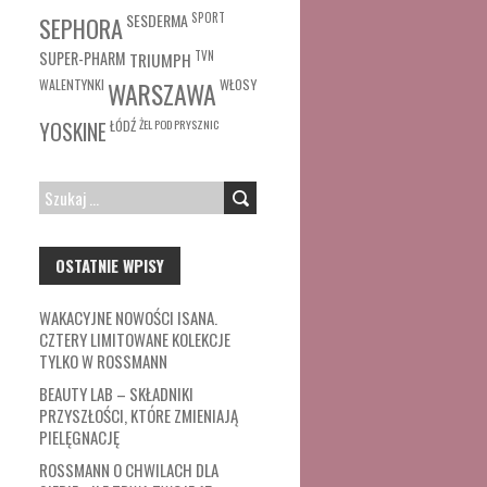
SESDERMA
SPORT
SEPHORA
SUPER-PHARM
TRIUMPH
TVN
WŁOSY
WALENTYNKI
WARSZAWA
ŁÓDŹ
ŻEL POD PRYSZNIC
YOSKINE
SZUKAJ:
OSTATNIE WPISY
WAKACYJNE NOWOŚCI ISANA.
CZTERY LIMITOWANE KOLEKCJE
TYLKO W ROSSMANN
BEAUTY LAB – SKŁADNIKI
PRZYSZŁOŚCI, KTÓRE ZMIENIAJĄ
PIELĘGNACJĘ
ROSSMANN O CHWILACH DLA