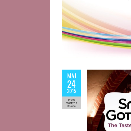
MAJ
24
2015
przez
Martyna
Rokita