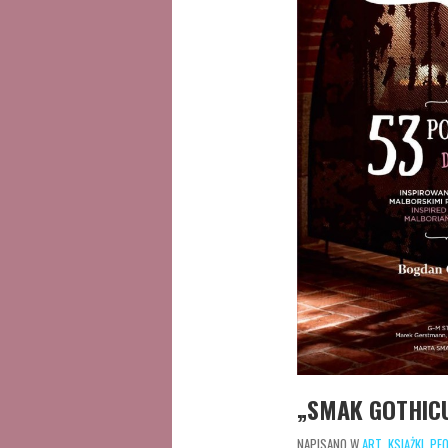
„SMAK GOTHIC
NAPISANO W
ART
,
KSIĄŻKI
,
PEO