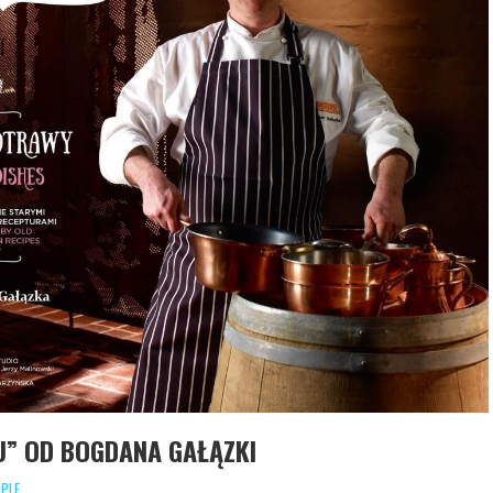
U” OD BOGDANA GAŁĄZKI
PLE