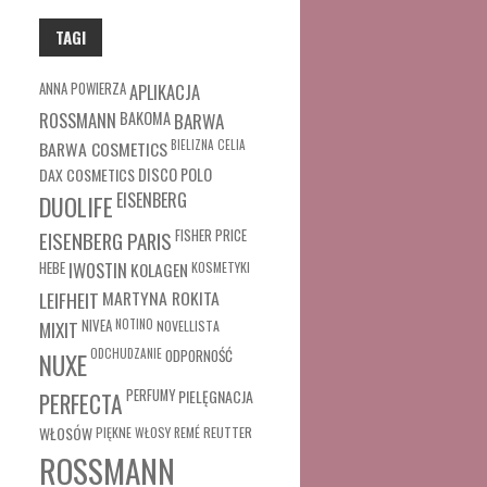
TAGI
ANNA POWIERZA
APLIKACJA
ROSSMANN
BAKOMA
BARWA
BARWA COSMETICS
BIELIZNA
CELIA
DAX COSMETICS
DISCO POLO
EISENBERG
DUOLIFE
FISHER PRICE
EISENBERG PARIS
HEBE
IWOSTIN
KOLAGEN
KOSMETYKI
MARTYNA ROKITA
LEIFHEIT
MIXIT
NIVEA
NOTINO
NOVELLISTA
ODCHUDZANIE
ODPORNOŚĆ
NUXE
PERFUMY
PIELĘGNACJA
PERFECTA
WŁOSÓW
REUTTER
PIĘKNE WŁOSY
REMÉ
ROSSMANN