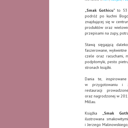
„Smak Gothicu”
to 53 
podróż po kuchni Bogd
znajdującej się w centr
produktów oraz wielowi
przepisami na zupy, potr
Sławą sięgającą dalek
faszerowane, wykwintne 
czele oraz racuchami, 
podpłomyki, pesto pietr
stronach książki.
Dania te, inspirowan
w przygotowaniu i z
restauracji prowadz
oraz nagrodzonej w 201
Millau.
Książka
„Smak Goth
ilustrowana smakowity
i Jerzego Malinowskiego