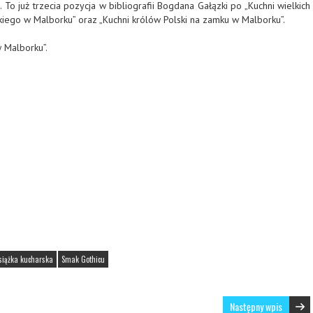
 To już trzecia pozycja w bibliografii Bogdana Gałązki po „Kuchni wielkich
iego w Malborku” oraz „Kuchni królów Polski na zamku w Malborku”.
 Malborku”.
siążka kucharska
Smak Gothicu
Następny wpis