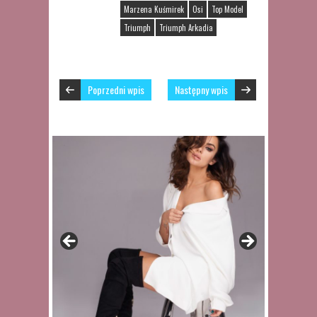
Marzena Kuśmirek
Osi
Top Model
Triumph
Triumph Arkadia
Poprzedni wpis
Następny wpis