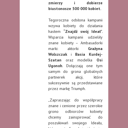
zmierzy i dobierze
biustonosze 500 000 kobiet.
Tegoroczna odsłona kampanii
wzywa kobiety do działania
hasłem
“Znajdź swój Ideał”.
Wsparcia kampanii udzieliły
znane kobiety – Ambasadorki
marki: aktorki
Grażyna
Wolszczak
i
Basia Kurdej-
Szatan
oraz modelka
Osi
Ugonoh
. Dołączają one tym
samym do grona globalnych
partnerek akcji, które
sukcesywnie są przedstawiane
przez markę Triumph.
„Zapraszając do współpracy
znane i cenione przez szerokie
grono odbiorców kobiety
chcemy zainspirować do
poszukiwań swojego Ideału,