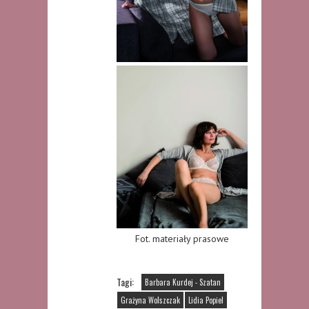
Fot. materiały prasowe
Tagi:
Barbara Kurdej - Szatan
Grażyna Wolszczak
Lidia Popiel