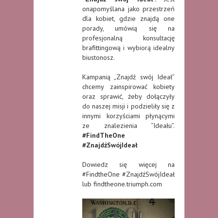
onapomyślana jako przestrzeń
dla kobiet, gdzie znajdą one
porady, umówią się na
profesjonalną konsultację
brafittingową i wybiorą idealny
biustonosz.
Kampanią „Znajdź swój Ideał”
chcemy zainspirować kobiety
oraz sprawić, żeby dołączyły
do naszej misji i podzieliły się z
innymi korzyściami płynącymi
ze znalezienia “Ideału”.
#FindTheOne
#ZnajdźSwójIdeał
Dowiedz się więcej na
#FindtheOne #ZnajdźSwójIdeał
lub findtheone.triumph.com