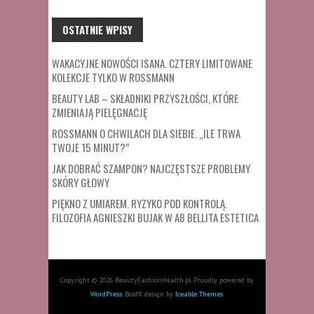
OSTATNIE WPISY
WAKACYJNE NOWOŚCI ISANA. CZTERY LIMITOWANE
KOLEKCJE TYLKO W ROSSMANN
BEAUTY LAB – SKŁADNIKI PRZYSZŁOŚCI, KTÓRE
ZMIENIAJĄ PIELĘGNACJĘ
ROSSMANN O CHWILACH DLA SIEBIE. „ILE TRWA
TWOJE 15 MINUT?”
JAK DOBRAĆ SZAMPON? NAJCZĘSTSZE PROBLEMY
SKÓRY GŁOWY
PIĘKNO Z UMIAREM. RYZYKO POD KONTROLĄ.
FILOZOFIA AGNIESZKI BUJAK W AB BELLITA ESTETICA
Copyright © 2026 BeautyFashionHealth.pl. Proudly powered by
WordPress
. BoldR design by
Iceable Themes
.