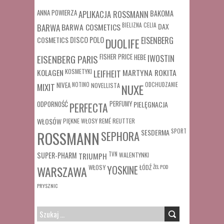
ANNA POWIERZA
APLIKACJA ROSSMANN
BAKOMA
BARWA COSMETICS
BIELIZNA
CELIA
DAX
BARWA
COSMETICS
DISCO POLO
EISENBERG
DUOLIFE
FISHER PRICE
HEBE
IWOSTIN
EISENBERG PARIS
MARTYNA ROKITA
KOLAGEN
KOSMETYKI
LEIFHEIT
MIXIT
NIVEA
NOTINO
ODCHUDZANIE
NOVELLISTA
NUXE
ODPORNOŚĆ
PERFUMY
PIELĘGNACJA
PERFECTA
WŁOSÓW
REUTTER
PIĘKNE WŁOSY
REMÉ
SESDERMA
SPORT
ROSSMANN
SEPHORA
SUPER-PHARM
TRIUMPH
TVN
WALENTYNKI
WŁOSY
ŁÓDŹ
ŻEL POD
WARSZAWA
YOSKINE
PRYSZNIC
SZUKAJ: