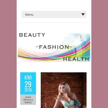
KWI
29
2015
przez
Martyna
Rokita