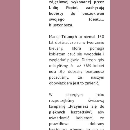
zdjęciowej wykonanej przez
Lidię Popiel, zachęcają
kobiety do poszukiwań
swojego Ideału…
biustonosza.
Marka
Triumph
to niemal 130
lat doświadczenia w tworzeniu
bielizny, która pomaga
kobietom czuć się wygodnie i
wyglądać pięknie. Dlatego gdy
odkryliśmy, że aż 76% kobiet
nosi źle dobrany biustonosz
poczuliśmy, że naszym
obowiązkiem jest to zmienić.
W ubiegłym roku
rozpoczęliśmy światową
kampanię
„Przymierz się do
pięknych kształtów”,
aby
uświadomić kobietom, że
prawidłowo dobrany
biustonosz istnieje, że nie są