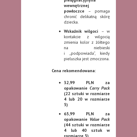
wewnętrznej
powłoczce
– pomaga
chronić delikatną skórę
dziecka.
Wskaźnik wilgoci
– w
kontakcie z wilgocią
zmienia kolor z żółtego
na niebieski
i „podpowiada”, kiedy
pieluszka jest zmoczona.
Cena rekomendowana:
32,99 PLN za
opakowanie
Carry Pack
(22 sztuki w rozmiarze
4 lub 20 w rozmiarze
5)
65,99 PLN za
opakowanie
Value Pack
(44 sztuki w rozmiarze
4 lub 40 sztuk w
rozmiarze 5)