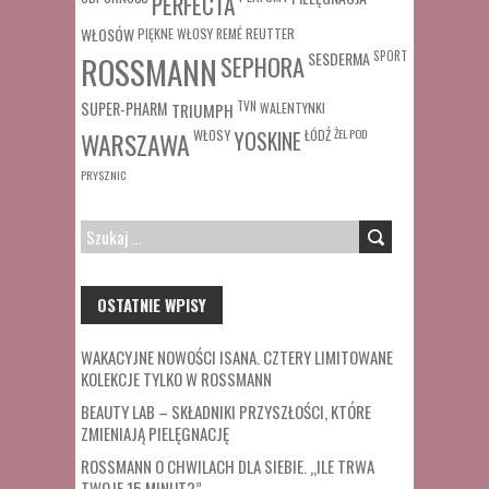
PERFECTA
WŁOSÓW
REUTTER
PIĘKNE WŁOSY
REMÉ
SESDERMA
SPORT
ROSSMANN
SEPHORA
SUPER-PHARM
TRIUMPH
TVN
WALENTYNKI
WŁOSY
ŁÓDŹ
ŻEL POD
WARSZAWA
YOSKINE
PRYSZNIC
SZUKAJ:
OSTATNIE WPISY
WAKACYJNE NOWOŚCI ISANA. CZTERY LIMITOWANE
KOLEKCJE TYLKO W ROSSMANN
BEAUTY LAB – SKŁADNIKI PRZYSZŁOŚCI, KTÓRE
ZMIENIAJĄ PIELĘGNACJĘ
ROSSMANN O CHWILACH DLA SIEBIE. „ILE TRWA
TWOJE 15 MINUT?”