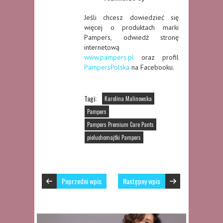
Jeśli chcesz dowiedzieć się
więcej o produktach marki
Pampers, odwiedź stronę
internetową
www.pampers.pl
oraz profil
PampersPolska
na Facebooku.
Tagi:
Karolina Malinowska
Pampers
Pampers Premium Care Pants
pieluchomajtki Pampers
Poprzedni wpis
Następny wpis