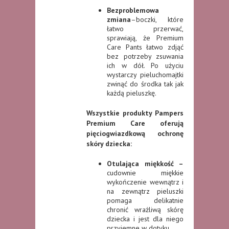
Bezproblemowa
zmiana
–boczki, które
łatwo przerwać,
sprawiają, że Premium
Care Pants łatwo zdjąć
bez potrzeby zsuwania
ich w dół. Po użyciu
wystarczy pieluchomajtki
zwinąć do środka tak jak
każdą pieluszkę.
Wszystkie produkty Pampers
Premium Care oferują
pięciogwiazdkową ochronę
skóry dziecka:
Otulająca miękkość –
cudownie miękkie
wykończenie wewnątrz i
na zewnątrz pieluszki
pomaga delikatnie
chronić wrażliwą skórę
dziecka i jest dla niego
przyjemne w dotyku.