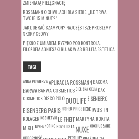
ZMIENIAJĄ PIELĘGNACJĘ
ROSSMANN O CHWILACH DLA SIEBIE. „ILE TRWA
TWOJE 15 MINUT?”
JAK DOBRAĆ SZAMPON? NAJCZĘSTSZE PROBLEMY
SKÓRY GŁOWY
PIĘKNO Z UMIAREM. RYZYKO POD KONTROLĄ.
FILOZOFIA AGNIESZKI BUJAK W AB BELLITA ESTETICA
TAGI
ANNA POWIERZA
APLIKACJA ROSSMANN
BAKOMA
BARWA COSMETICS
BIELIZNA
CELIA
DAX
BARWA
COSMETICS
DISCO POLO
EISENBERG
DUOLIFE
FISHER PRICE
HEBE
IWOSTIN
EISENBERG PARIS
MARTYNA ROKITA
KOLAGEN
KOSMETYKI
LEIFHEIT
MIXIT
NIVEA
NOTINO
ODCHUDZANIE
NOVELLISTA
NUXE
ODPORNOŚĆ
PERFUMY
PIELĘGNACJA