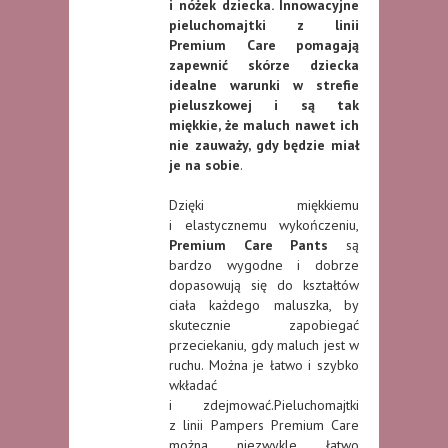
i nóżek dziecka. Innowacyjne
pieluchomajtki z linii
Premium Care pomagają
zapewnić skórze dziecka
idealne warunki w strefie
pieluszkowej i są tak
miękkie, że maluch nawet ich
nie zauważy, gdy będzie miał
je na sobie
.
Dzięki miękkiemu
i elastycznemu wykończeniu,
Premium Care Pants
są
bardzo wygodne i dobrze
dopasowują się do kształtów
ciała każdego maluszka, by
skutecznie zapobiegać
przeciekaniu, gdy maluch jest w
ruchu. Można je łatwo i szybko
wkładać
i zdejmować.Pieluchomajtki
z linii Pampers Premium Care
można niezwykle łatwo