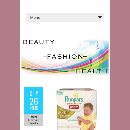
STY
26
2015
przez
Martyna
Rokita