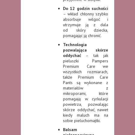
Do 12 godzin suchości
– wkład chłonny szybko
absorbuje wilgoć i
utrzymuje ją z dala
od skóry dziecka,
pomagając ją chronić.
Technologia
pozwalająca skórze
oddychać
– tak jak
pieluszki Pampers
Premium Care we
wszystkich rozmiarach,
także Premium Care
Pants są wykonane z
materiałów z
mikroporami, które
pomagają w cyrkulacji
powietrza, pozwalając
skórze oddychać, nawet
kiedy maluch ma na
sobie pieluchomajtki.
Balsam
pielęgnacyjnyna