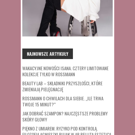
NAJNOWSZE ARTYKUŁY
WAKACYJNE NOWOŚCI ISANA. CZTERY LIMITOWANE
KOLEKCJE TYLKO W ROSSMANN
BEAUTY LAB – SKŁADNIKI PRZYSZŁOŚCI, KTÓRE
ZMIENIAJĄ PIELĘGNACJĘ
ROSSMANN O CHWILACH DLA SIEBIE. „ILE TRWA
TWOJE 15 MINUT?”
JAK DOBRAĆ SZAMPON? NAJCZĘSTSZE PROBLEMY
SKÓRY GŁOWY
PIĘKNO Z UMIAREM. RYZYKO POD KONTROLĄ.
FILOZOFIA AGNIESZKI BUJAK W AB BELLITA ESTETICA