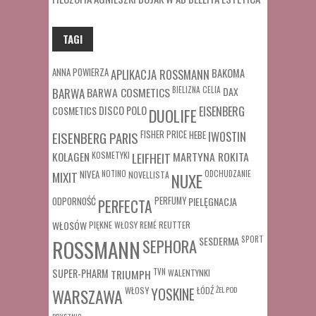
TAGI
ANNA POWIERZA
APLIKACJA ROSSMANN
BAKOMA
BARWA COSMETICS
BIELIZNA
CELIA
DAX
BARWA
COSMETICS
DISCO POLO
EISENBERG
DUOLIFE
FISHER PRICE
HEBE
IWOSTIN
EISENBERG PARIS
MARTYNA ROKITA
KOLAGEN
KOSMETYKI
LEIFHEIT
MIXIT
NIVEA
NOTINO
ODCHUDZANIE
NOVELLISTA
NUXE
ODPORNOŚĆ
PERFUMY
PIELĘGNACJA
PERFECTA
WŁOSÓW
REUTTER
PIĘKNE WŁOSY
REMÉ
SESDERMA
SPORT
ROSSMANN
SEPHORA
SUPER-PHARM
TRIUMPH
TVN
WALENTYNKI
WŁOSY
ŁÓDŹ
ŻEL POD
WARSZAWA
YOSKINE