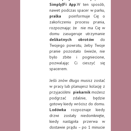
Simply|Fi App
.W ten sposób,
nawet podczas spacer w parku,
pralka
poinformuje Cię o
zakończeniu procesu prania,
rozpoznając że nie ma Cię w
domu zasugeruje utrzymanie
delikatnych obrotów
do
Twojego powrotu, żeby Twoje
pranie pozostało świeże, nie
było zbite i pogniecione,
pozwalając Ci cieszyć się
spacerem.
Jeśli znów długo musisz zostać
w pracy lub planujesz kolację z
przyjaciółmi
piekarnik
możesz
podgrzać zdalnie, będzie
gotowy kiedy wrócisz do domu.
Lodówka
rozpoznaje kiedy
drzwi zostały niedomknięte,
kiedy nastąpiła przerwa w
dostawie prądu – po 1 minucie