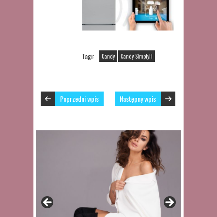
Tagi:
Candy
Candy SimplyFi
Poprzedni wpis
Następny wpis