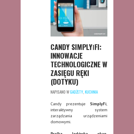
CANDY SIMPLYǀFI:
INNOWACJE
TECHNOLOGICZNE W
ZASIĘGU RĘKI
(DOTYKU)
NAPISANO W
GADŻETY
,
KUCHNIA
Candy prezentuje
SimplyFi
,
interaktywny system
zarządzania urządzeniami
domowymi.
Pralka, lodówka, okap,